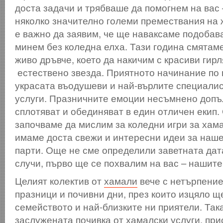
доста задачи и трябваше да помогнем на вас 
няколко значително големи премествания на 
е важно да заявим, че ще наваксаме подобав
минем без коледна елха. Тази година смятаме
живо дръвче, което да накичим с красиви гирл
естествено звезда. Приятното начинание по 
украсата въодушеви и най-върлите специалис
услуги. Празничните емоции несъмнено допъ
сплотяват и обединяват в един отличен екип.
започваме да мислим за коледни игри за хам
имаме доста свежи и интересни идеи за наш
парти. Още не сме определили заветната дата
случи, първо ще се похвалим на вас – нашите
Целият колектив от
хамали
вече с нетърпени
празници и почивни дни, през които изцяло щ
семейството и най-близките ни приятели. Так
заслужената почивка от хамалски услуги, при