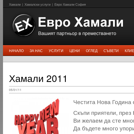
Хамали
|
Хамалски услуги
|
Евро Хамали София
НАЧАЛО
ЗА НАС
УСЛУГИ
ЦЕНИ
ОГЛЕД
СЪВЕТИ
КЛИ
Хамали 2011
05/01/11
Честита Нова Година 
Скъпи приятели, през 
Ви желаем да сте мно
Да бъдете много упор