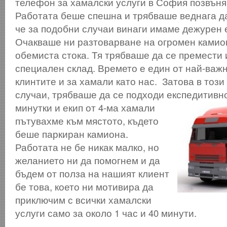
телефон за хамалски услуги в София позвъня
Работата беше спешна и трябваше веднага да
че за подобни случаи винаги имаме дежурен 
Очакваше ни разтоварване на огромен камион
обемиста стока. Тя трябваше да се премести 
специален склад. Времето е един от най-важ
клинтите и за хамали като нас. Затова в този 
случаи, трябваше да се подходи експедитивн
минутки и екип от 4-ма хамали
пътувахме към мястото, където
беше паркиран камиона.
Работата не бе никак малко, но
желанието ни да помогнем и да
бъдем от полза на нашият клиент
бе това, което ни мотивира да
приключим с всички хамалски
услуги само за около 1 час и 40 минути.