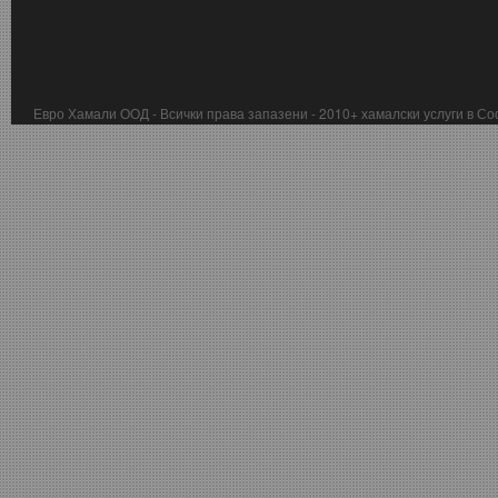
Евро Хамали ООД - Всички права запазени - 2010+ хамалски услуги в С