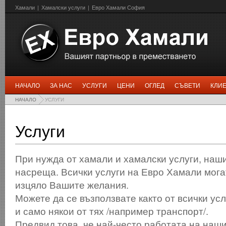
Хамали
|
Хамалски услуги
|
Евро Хамали София
НАЧАЛО
ЗА НАС
УСЛУГИ
ЦЕНИ
ОГЛЕД
СЪВЕТИ
КЛИ
НАЧАЛО
УСЛУГИ
Услуги
При нужда от хамали и хамалски услуги, наш
насреща. Всички услуги на Евро Хамали мога
изцяло Вашите желания.
Можете да се възползвате както от всички усл
и само някои от тях /например транспорт/.
Предвид това, че най-често работата на наши